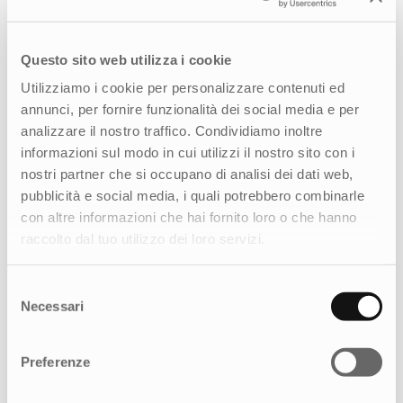
Questo sito web utilizza i cookie
Utilizziamo i cookie per personalizzare contenuti ed
annunci, per fornire funzionalità dei social media e per
analizzare il nostro traffico. Condividiamo inoltre
informazioni sul modo in cui utilizzi il nostro sito con i
nostri partner che si occupano di analisi dei dati web,
Nuovo posizionamento ed ecosistema
pubblicità e social media, i quali potrebbero combinarle
digitale per un’esperienza di credito
con altre informazioni che hai fornito loro o che hanno
più semplice e sicura
raccolto dal tuo utilizzo dei loro servizi.
Selezione
Necessari
del
consenso
Preferenze