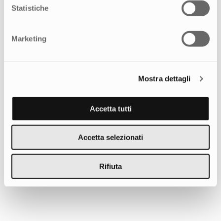
Statistiche
Marketing
Mostra dettagli
L’evoluzione di Infomoving: un
progetto integrato di branding,
Accetta tutti
design e contenuti
Accetta selezionati
Rifiuta