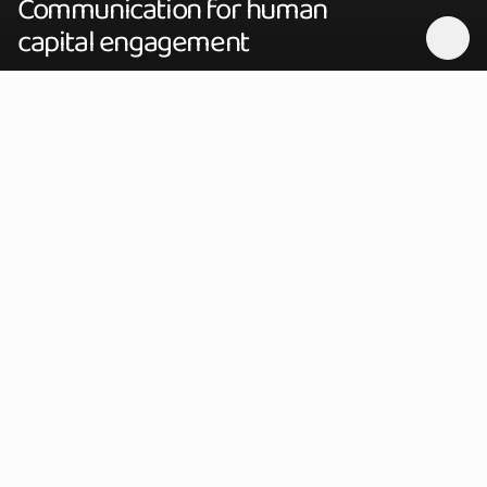
Communication for human
capital engagement
Offriamo consulenza per i dipartimenti
Risorse Umane, Comunicazione Corporate e
Comunicazione Interna di aziende nazionali e
internazionali. Industree Change mette al
centro il capitale umano rendendolo pronto a
nuovi paradigmi di sviluppo professionale.