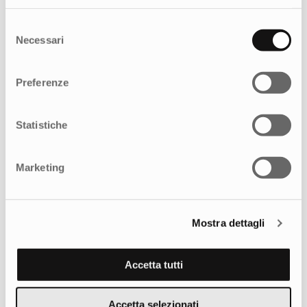
Selezione
Necessari
del
consenso
Preferenze
La campagna di Employer Branding
Statistiche
Marketing
Mostra dettagli
Accetta tutti
Accetta selezionati