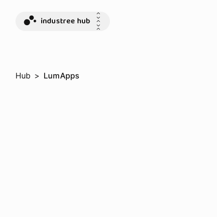
industree hub
Hub
>
LumApps