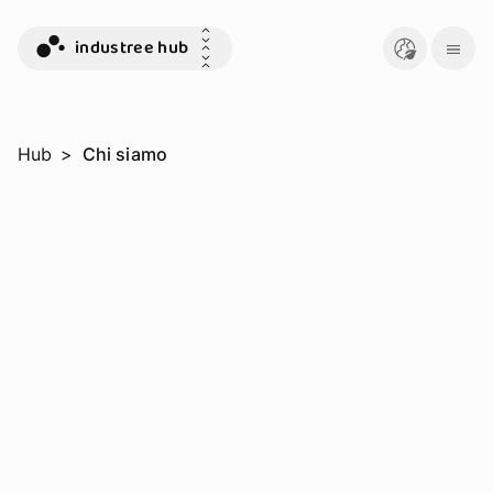
industree hub
Hub
>
Chi siamo