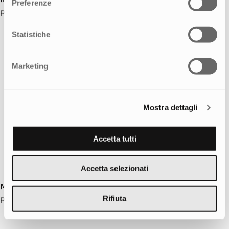
Preferenze
Project Manger
Statistiche
Marketing
Mostra dettagli
Accetta tutti
Accetta selezionati
Maria Ferrari
Rifiuta
Project Manager