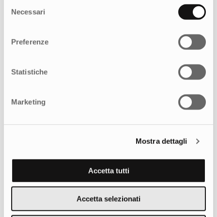
Selezione
Necessari
del
consenso
Potrebbe interessarti anche
Preferenze
Statistiche
Marketing
Mostra dettagli
Accetta tutti
Accetta selezionati