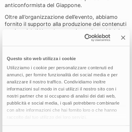
anticonformista del Giappone.
Oltre all’organizzazione dell’evento, abbiamo
fornito il supporto alla produzione dei contenuti
per i social di Yamaha e per i canali gestiti dai
giornalisti e influencer coinvolti in questa
esperienza esclusiva.
Questo sito web utilizza i cookie
Utilizziamo i cookie per personalizzare contenuti ed
annunci, per fornire funzionalità dei social media e per
analizzare il nostro traffico. Condividiamo inoltre
Come possiamo aiutarti?
informazioni sul modo in cui utilizzi il nostro sito con i
nostri partner che si occupano di analisi dei dati web,
Raccontaci le tue esigenze, siamo al tuo fianco
pubblicità e social media, i quali potrebbero combinarle
per aiutarti a raggiungere i tuoi obiettivi.
con altre informazioni che hai fornito loro o che hanno
raccolto dal tuo utilizzo dei loro servizi.
CONTATTACI