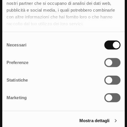
nostri partner che si occupano di analisi dei dati web,
pubblicità e social media, i quali potrebbero combinarle
Milano
con altre informazioni che hai fornito loro o che hanno
Corso Buenos Aires, 43
raccolto dal tuo utilizzo dei loro servizi.
20124 Milano
+39 0522 325270
Selezione
Necessari
del
Reggio Emilia
consenso
Via Benedetto Croce, 15
Preferenze
42123, Reggio Emilia
+39 0522 325270
Statistiche
Bologna
Marketing
Via Milazzo, 24
40121, Bologna
+39 051 558831
Mostra dettagli