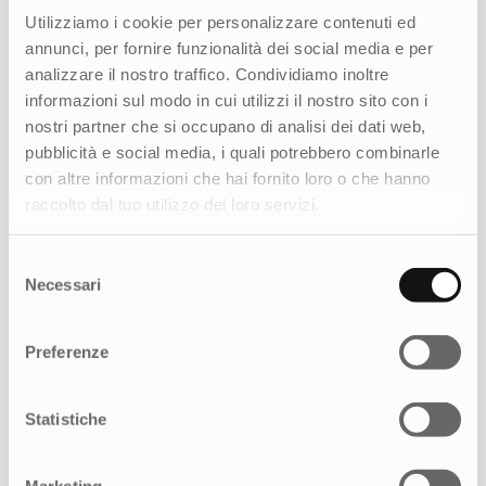
Utilizziamo i cookie per personalizzare contenuti ed
annunci, per fornire funzionalità dei social media e per
analizzare il nostro traffico. Condividiamo inoltre
informazioni sul modo in cui utilizzi il nostro sito con i
nostri partner che si occupano di analisi dei dati web,
pubblicità e social media, i quali potrebbero combinarle
con altre informazioni che hai fornito loro o che hanno
raccolto dal tuo utilizzo dei loro servizi.
Selezione
Digital Sustainability for People: a che
Necessari
del
punto sono le aziende?
consenso
Scopri come oltre 100 aziende italiane affrontano
Preferenze
la sostenibilità digitale. Scarica il report e ottieni
insight utili per il tuo vantaggio competitivo.
Statistiche
SCARICA IL REPORT 2024