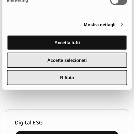
Marketing
Mostra dettagli
Come possiamo aiutarti?
Accetta tutti
Raccontaci le tue esigenze, siamo al tuo fianco
per aiutarti a raggiungere i tuoi obiettivi.
Accetta selezionati
CONTATTACI
Rifiuta
Digital ESG