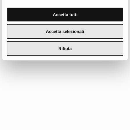
Accetta tutti
25 Giugno 2026
Accetta selezionati
“Don't call me intranet” – l’evento di Industree Hub e
LumApps a Milano traccia il nuovo paradigma dell'AI
Employee Hub
Rifiuta