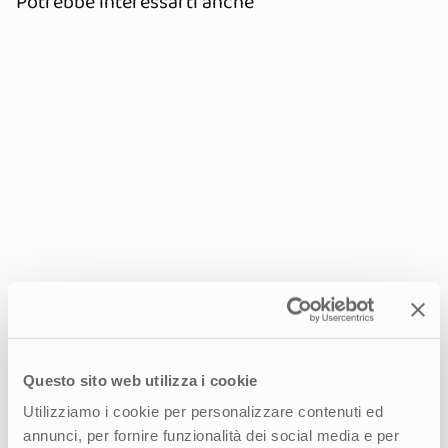
Potrebbe interessarti anche
Questo sito web utilizza i cookie
Nuovo posizionamento ed ecosistema
digitale per un’esperienza di credito
Utilizziamo i cookie per personalizzare contenuti ed
più semplice e sicura
annunci, per fornire funzionalità dei social media e per