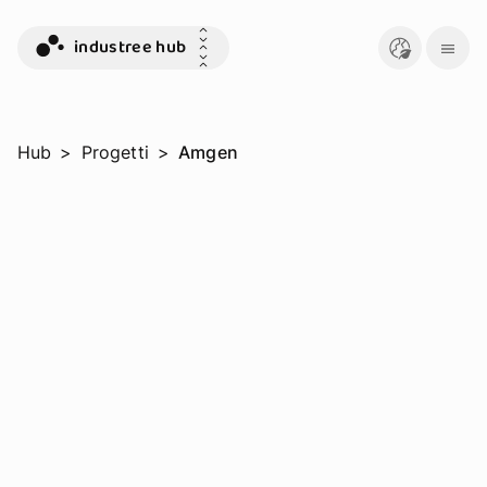
industree hub
Hub
>
Progetti
>
Amgen