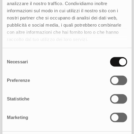
analizzare il nostro traffico. Condividiamo inoltre
informazioni sul modo in cui utilizzi il nostro sito con i
nostri partner che si occupano di analisi dei dati web,
pubblicità e social media, i quali potrebbero combinarle
con altre informazioni che hai fornito loro o che hanno
raccolto dal tuo utilizzo dei loro servizi.
Selezione
Necessari
del
consenso
Preferenze
Statistiche
Marketing
Creatività e strategia multicanale per
celebrare la forza di una community