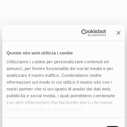
Questo sito web utilizza i cookie
Utilizziamo i cookie per personalizzare contenuti ed
annunci, per fornire funzionalità dei social media e per
Come possiamo aiutarti?
analizzare il nostro traffico. Condividiamo inoltre
informazioni sul modo in cui utilizzi il nostro sito con i
Raccontaci le tue esigenze, siamo al tuo fianco
nostri partner che si occupano di analisi dei dati web,
per aiutarti a raggiungere i tuoi obiettivi.
pubblicità e social media, i quali potrebbero combinarle
con altre informazioni che hai fornito loro o che hanno
CONTATTACI
raccolto dal tuo utilizzo dei loro servizi.
Selezione