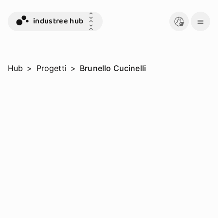
industree hub
Hub
>
Progetti
>
Brunello Cucinelli