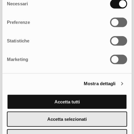
Necessari
del
consenso
Potrebbe interessarti anche
Preferenze
Statistiche
Marketing
Mostra dettagli
Accetta tutti
Accetta selezionati