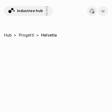
industree hub
Hub
>
Progetti
>
Helvetia