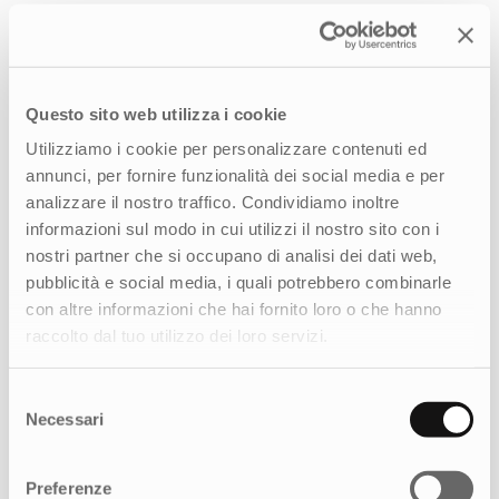
Questo sito web utilizza i cookie
Utilizziamo i cookie per personalizzare contenuti ed
annunci, per fornire funzionalità dei social media e per
analizzare il nostro traffico. Condividiamo inoltre
informazioni sul modo in cui utilizzi il nostro sito con i
nostri partner che si occupano di analisi dei dati web,
pubblicità e social media, i quali potrebbero combinarle
Nuovo posizionamento ed ecosistema
con altre informazioni che hai fornito loro o che hanno
digitale per un’esperienza di credito
raccolto dal tuo utilizzo dei loro servizi.
più semplice e sicura
Selezione
Necessari
del
consenso
Preferenze