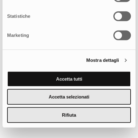
Statistiche
Marketing
Mostra dettagli
Accetta tutti
Creatività e strategia multicanale per
celebrare la forza di una community
Accetta selezionati
Rifiuta