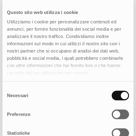
visivo essenziale ed elegante, che valorizza i
Questo sito web utilizza i cookie
contenuti senza sovraccaricarli. Campiture
piene, spazi ampi e una palette cromatica
Utilizziamo i cookie per personalizzare contenuti ed
coerente con l’identità del brand costruiscono
annunci, per fornire funzionalità dei social media e per
una user experience ordinata e armonica,
analizzare il nostro traffico. Condividiamo inoltre
arricchita da elementi artistici e materici che
informazioni sul modo in cui utilizzi il nostro sito con i
richiamano la coesistenza di acciaio, vetro e
nostri partner che si occupano di analisi dei dati web,
natura. Una cifra stilistica che riflette l’anima del
pubblicità e social media, i quali potrebbero combinarle
luogo, sospesa tra memoria industriale e vitalità
con altre informazioni che hai fornito loro o che hanno
contemporanea, e che rende il sito
raccolto dal tuo utilizzo dei loro servizi.
un’estensione coerente dell’esperienza fisica
dell’hotel, online su
www.magnapars.it
.
Selezione
Necessari
del
consenso
Preferenze
Come possiamo aiutarti?
Statistiche