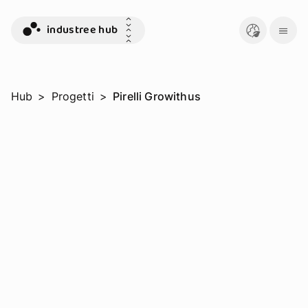
industree hub
Hub
>
Progetti
>
Pirelli Growithus