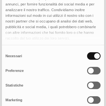
Nuovo posizionamento ed ecosistema
annunci, per fornire funzionalità dei social media e per
digitale per un’esperienza di credito
analizzare il nostro traffico. Condividiamo inoltre
più semplice e sicura
informazioni sul modo in cui utilizzi il nostro sito con i
nostri partner che si occupano di analisi dei dati web,
pubblicità e social media, i quali potrebbero combinarle
con altre informazioni che hai fornito loro o che hanno
raccolto dal tuo utilizzo dei loro servizi.
Selezione
Necessari
del
consenso
Preferenze
Statistiche
Marketing