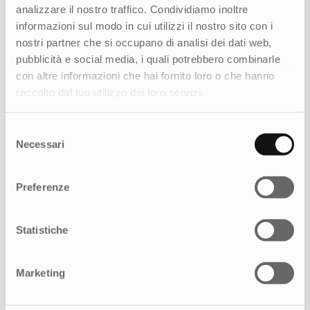
analizzare il nostro traffico. Condividiamo inoltre
informazioni sul modo in cui utilizzi il nostro sito con i
nostri partner che si occupano di analisi dei dati web,
pubblicità e social media, i quali potrebbero combinarle
con altre informazioni che hai fornito loro o che hanno
raccolto dal tuo utilizzo dei loro servizi.
Selezione
Necessari
del
consenso
Preferenze
Statistiche
Marketing
Creatività e strategia multicanale per
celebrare la forza di una community