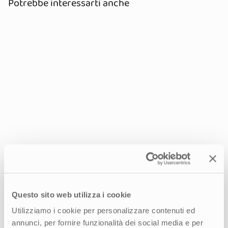
Potrebbe interessarti anche
Questo sito web utilizza i cookie
Nuovo posizionamento ed ecosistema
digitale per un’esperienza di credito
Utilizziamo i cookie per personalizzare contenuti ed
più semplice e sicura
annunci, per fornire funzionalità dei social media e per