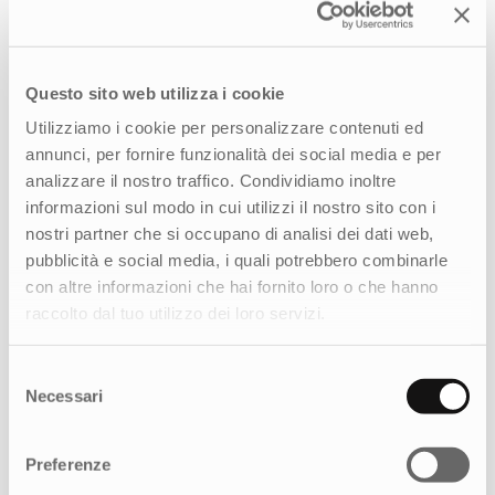
direttamente alle donne che scelgono ogni
giorno la qualità Biopoint: l'obiettivo è
rafforzare la presenza online del brand e
Questo sito web utilizza i cookie
consolidare il suo posizionamento come punto
di riferimento nel beauty care al femminile.
Utilizziamo i cookie per personalizzare contenuti ed
annunci, per fornire funzionalità dei social media e per
analizzare il nostro traffico. Condividiamo inoltre
informazioni sul modo in cui utilizzi il nostro sito con i
nostri partner che si occupano di analisi dei dati web,
pubblicità e social media, i quali potrebbero combinarle
Come possiamo aiutarti?
con altre informazioni che hai fornito loro o che hanno
raccolto dal tuo utilizzo dei loro servizi.
Raccontaci le tue esigenze, siamo al tuo fianco
per aiutarti a raggiungere i tuoi obiettivi.
Selezione
Necessari
del
CONTATTACI
consenso
Preferenze