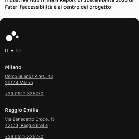
Industree Hub firma il Report di Sostenibilità 2025 di
Fater: l’accessibilità è al centro del progetto
It
En
Milano
Corso Buenos Aires, 43
20124 Milano
+39 0522 325270
Reggio Emilia
Via Benedetto Croce, 15
42123, Reggio Emilia
+39 0522 325270