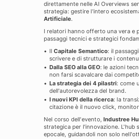
direttamente nelle AI Overviews senz
strategia: gestire l'intero ecosist
Artificiale
.
I relatori hanno offerto una vera e
passaggi tecnici e strategici fondam
Il
Capitale Semantico
: il passag
scrivere e di strutturare i contenut
Dalla SEO alla GEO
: le azioni tec
non farsi scavalcare dai competit
La strategia dei 4 pilastri
: come u
dell'autorevolezza del brand.
I nuovi KPI della ricerca
: la tran
citazione è il nuovo click, monito
Nel corso dell'evento,
Industree H
strategica per l'innovazione. L'hub
epocale, guidandoli non solo nell'ot