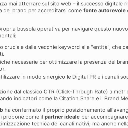
a mai atterrare sul sito web – il successo digitale r
ema del brand per accreditarsi come
fonte autorevole e
 propria bussola operativa per navigare questo nuovo
entali:
gio cruciale dalle vecchie keyword alle "entità", che 
i.
niche necessarie per ottimizzare la presenza del bran
or.
tilizzare in modo sinergico le Digital PR e i canali soc
sizione dal classico CTR (Click-Through Rate) a metr
rando indicatori come la Citation Share e il Brand M
ub
ha confermato il proprio posizionamento all'avang
 si propone come il
partner ideale
per accompagnare i
timizzazione tecnica dei canali nativi, ma anche nell