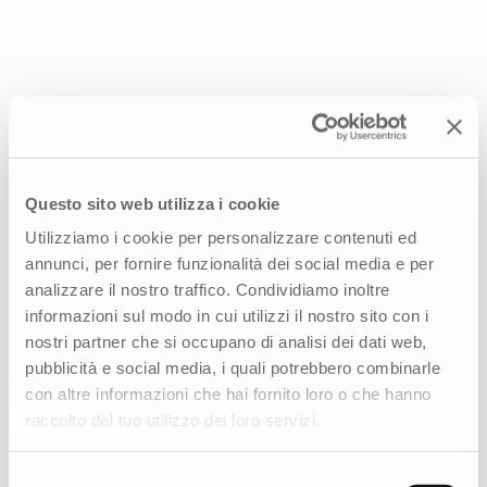
Un progetto end-to-end di design, tecnologia
e strategia digitale
Abbiamo seguito il progetto end-to-end,
Questo sito web utilizza i cookie
definendo la strategia digitale attraverso la
Utilizziamo i cookie per personalizzare contenuti ed
raccolta delle esigenze del cliente, l’analisi
annunci, per fornire funzionalità dei social media e per
dell’ecosistema e un approfondito lavoro di
analizzare il nostro traffico. Condividiamo inoltre
benchmark, per poi sviluppare un’identità visiva
informazioni sul modo in cui utilizzi il nostro sito con i
immersiva. La fase di design ha visto la
nostri partner che si occupano di analisi dei dati web,
ridefinizione dell’architettura informativa e la
pubblicità e social media, i quali potrebbero combinarle
creazione di un’esperienza digitale raffinata che
con altre informazioni che hai fornito loro o che hanno
valorizza territorio, prodotti e filosofia del
raccolto dal tuo utilizzo dei loro servizi.
Fondatore.
Sul piano esecutivo, il team ha progettato
Selezione