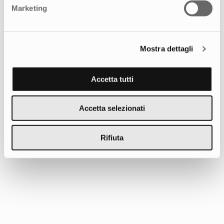
Marketing
Creatività e strategia multicanale per
Mostra dettagli
celebrare la forza di una community
Accetta tutti
Accetta selezionati
Rifiuta