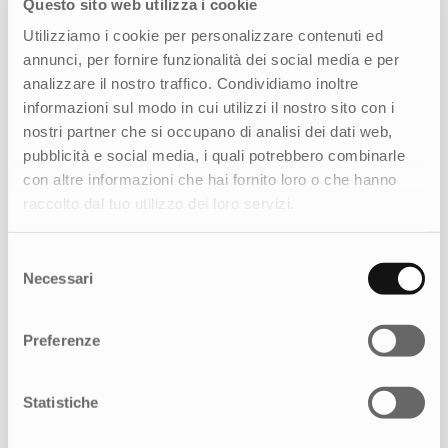
Questo sito web utilizza i cookie
Utilizziamo i cookie per personalizzare contenuti ed
annunci, per fornire funzionalità dei social media e per
Nuovo posizionamento ed ecosistema
analizzare il nostro traffico. Condividiamo inoltre
digitale per un’esperienza di credito
informazioni sul modo in cui utilizzi il nostro sito con i
più semplice e sicura
nostri partner che si occupano di analisi dei dati web,
pubblicità e social media, i quali potrebbero combinarle
con altre informazioni che hai fornito loro o che hanno
raccolto dal tuo utilizzo dei loro servizi.
Selezione
Necessari
del
consenso
Preferenze
Statistiche