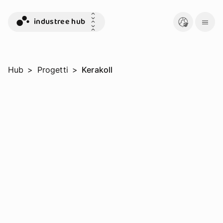
industree hub
Hub
>
Progetti
>
Kerakoll