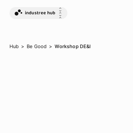
industree hub
Hub
>
Be Good
>
Workshop DE&I