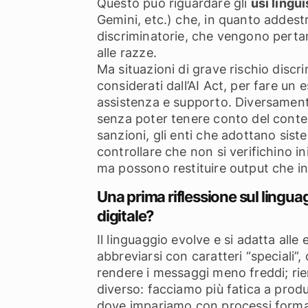
Questo può riguardare gli
usi lingui
Gemini, etc.) che, in quanto addest
discriminatorie, che vengono pertant
alle razze.
Ma situazioni di grave rischio discri
considerati dall’AI Act, per fare un
assistenza e supporto. Diversamente
senza poter tenere conto del contest
sanzioni, gli enti che adottano sist
controllare che non si verifichino i
ma possono restituire output che i
Una prima riflessione sul lingu
digitale?
Il linguaggio evolve e si adatta alle
abbreviarsi con caratteri “speciali”, 
rendere i messaggi meno freddi; riem
diverso: facciamo più fatica a produrr
dove impariamo con processi formali a