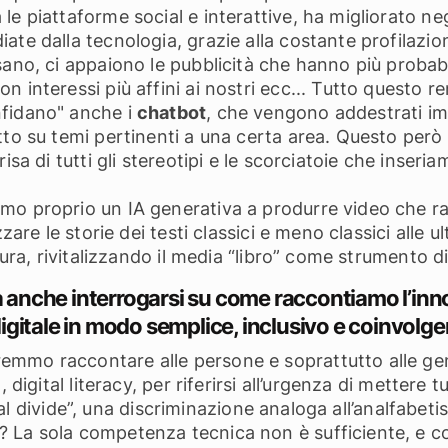
 piattaforme social e interattive, ha migliorato negli
ate dalla tecnologia, grazie alla costante profilazio
ano, ci appaiono le pubblicità che hanno più probabi
 interessi più affini ai nostri ecc... Tutto questo r
nfidano" anche i
chatbot
, che vengono addestrati im
tto su temi pertinenti a una certa area. Questo però 
isa di tutti gli stereotipi e le scorciatoie che inseri
o proprio un IA generativa a produrre video che rac
zare le storie dei testi classici e meno classici alle 
tura, rivitalizzando il media “libro” come strumento di
ca anche interrogarsi su come raccontiamo l’in
gitale in modo semplice, inclusivo e coinvolge
mmo raccontare alle persone e soprattutto alle gene
 digital literacy, per riferirsi all’urgenza di mettere 
igital divide”, una discriminazione analoga all’analfab
? La sola competenza tecnica non è sufficiente, e