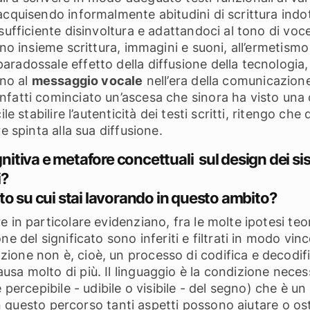
cquisendo informalmente abitudini di scrittura indot
sufficiente disinvoltura e adattandoci al tono di voc
no insieme scrittura, immagini e suoni, all’ermetismo
aradossale effetto della diffusione della tecnologi
rno al
messaggio vocale
nell’era della comunicazione
nfatti cominciato un’ascesa che sinora ha visto una 
ile stabilire l’autenticità dei testi scritti, ritengo
e spinta alla sua diffusione.
nitiva e metafore concettuali
sul design dei sis
i?
to su cui stai lavorando in questo ambito?
 in particolare evidenziano, fra le molte ipotesi teo
e del significato sono inferiti e filtrati in modo vinc
one non è, cioè, un processo di codifica e decodific
sa molto di più. Il linguaggio è la condizione neces
percepibile - udibile o visibile - del segno) che è un i
 In questo percorso tanti aspetti possono aiutare o os