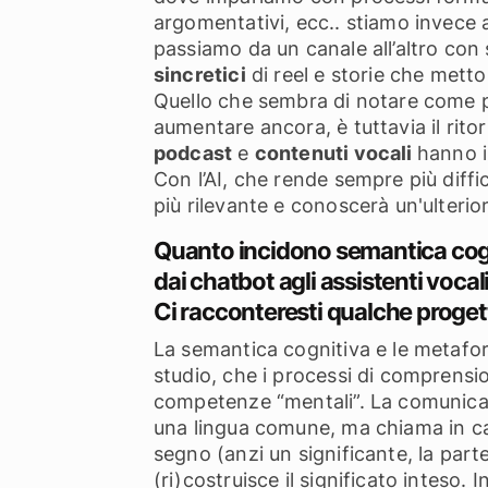
argomentativi, ecc.. stiamo invece a
passiamo da un canale all’altro con 
sincretici
di reel e storie che metto
Quello che sembra di notare come p
aumentare ancora, è tuttavia il rito
podcast
e
contenuti vocali
hanno i
Con l’AI, che rende sempre più diffic
più rilevante e conoscerà un'ulterior
Quanto incidono
semantica cog
dai chatbot agli assistenti vocal
Ci racconteresti qualche proget
La semantica cognitiva e le metafore
studio, che i processi di comprension
competenze “mentali”. La comunicazi
una lingua comune, ma chiama in cau
segno (anzi un significante, la parte 
(ri)costruisce il significato inteso.