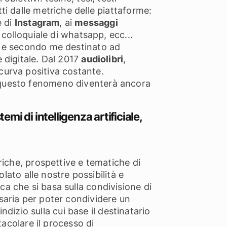
ti dalle metriche delle piattaforme:
e di
Instagram
, ai
messaggi
 colloquiale di whatsapp, ecc...
a, e secondo me destinato ad
 digitale. Dal 2017
audiolibri
,
curva positiva costante.
 che questo fenomeno diventerà ancora
temi di intelligenza artificiale,
riche, prospettive e tematiche di
olato alle nostre possibilità e
a che si basa sulla condivisione di
saria per poter condividere un
ndizio sulla cui base il destinatario
tacolare il processo di