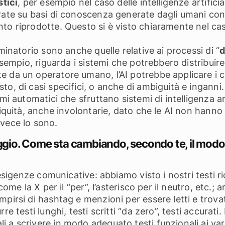
stici
, per esempio nel caso delle intelligenze artific
rate su basi di conoscenza generate dagli umani con
o riprodotte. Questo si è visto chiaramente nel caso
minatorio sono anche quelle relative ai processi di “
d
 esempio, riguarda i sistemi che potrebbero distribuir
 da un operatore umano, l’AI potrebbe applicare i c
o, di casi specifici, o anche di ambiguità e inganni.
emi automatici che sfruttano sistemi di intelligenza a
niquità, anche involontarie, dato che le AI non hanno 
nvece lo sono.
aggio. Come sta cambiando, secondo te, il modo
 esigenze comunicative: abbiamo visto i nostri testi r
come la X per il “per”, l’asterisco per il neutro, etc.;
pirsi di hashtag e menzioni per essere letti e trova
e testi lunghi, testi scritti “da zero”, testi accurati.
 scrivere in modo adeguato testi funzionali ai vari ob