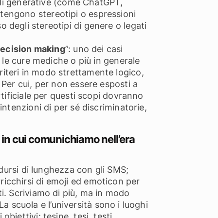
iali generative (come ChatGPT,
tengono stereotipi o espressioni
 degli stereotipi di genere o legati
ecision making
”: uno dei casi
e le cure mediche o più in generale
riteri in modo strettamente logico,
 Per cui, per non essere esposti a
rtificiale per questi scopi dovranno
intenzioni di per sé discriminatorie,
 in cui comunichiamo nell’era
idursi di lunghezza con gli SMS;
 arricchirsi di emoji ed emoticon per
ti. Scriviamo di più, ma in modo
 La scuola e l’università sono i luoghi
iettivi: tesine, tesi, testi