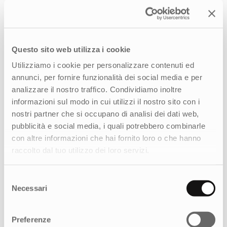
comunicazione e inclusione.
Quali sono i principali valori che i talenti
della vostra community cercano nelle
Questo sito web utilizza i cookie
aziende?
Utilizziamo i cookie per personalizzare contenuti ed
Abbiamo notato che le nostre persone danno
annunci, per fornire funzionalità dei social media e per
grande importanza alla
cultura aziendale
e
analizzare il nostro traffico. Condividiamo inoltre
alla
trasparenza
. I talenti non cercano solo un
informazioni sul modo in cui utilizzi il nostro sito con i
impiego, ma un ambiente di lavoro in cui sentirsi
nostri partner che si occupano di analisi dei dati web,
valorizzati, rispettati e allineati ai propri valori.
pubblicità e social media, i quali potrebbero combinarle
Per questo, abbiamo voluto ri-disegnare il modo
con altre informazioni che hai fornito loro o che hanno
in cui i talenti possono scoprire informazioni
raccolto dal tuo utilizzo dei loro servizi.
sulle aziende a cui sono interessatǝ. Il profilo
aziendale (in GRLS.app) è ricco di informazioni
Selezione
utili che richiamano la cultura aziendale, i
Necessari
del
benefit messi a disposizione, le certificazioni e
consenso
tutti i dettagli importanti che le persone
Preferenze
vogliono leggere.