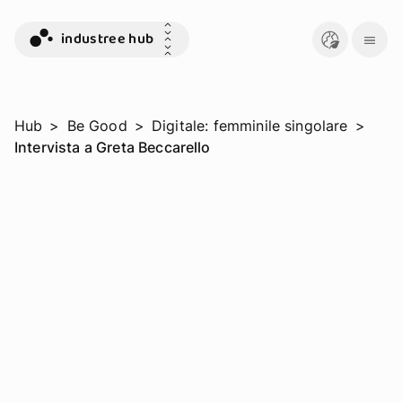
industree hub
Hub
>
Be Good
>
Digitale: femminile singolare
>
Intervista a Greta Beccarello
GRLS