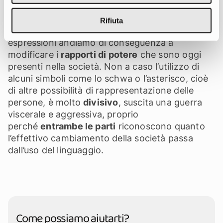
creando dei valori di riferimento. La lingua
impone un modo di vedere la realtà e non può
Rifiuta
essere mai
oggettiva
. Agendo sui termini e le
espressioni andiamo di conseguenza a
modificare i
rapporti di potere
che sono oggi
presenti nella società. Non a caso l’utilizzo di
alcuni simboli come lo schwa o l’asterisco, cioè
di altre possibilità di rappresentazione delle
persone, è molto
divisivo
, suscita una guerra
viscerale e aggressiva, proprio
perché
entrambe le parti
riconoscono quanto
l’effettivo cambiamento della società passa
dall’uso del linguaggio.
Come possiamo aiutarti?