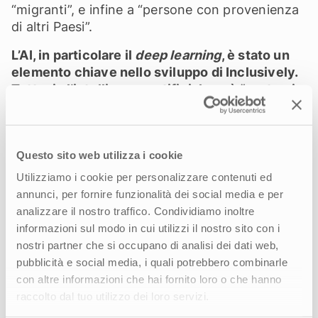
“migranti”, e infine a “persone con provenienza
di altri Paesi”.
L’AI, in particolare il
deep learning
, è stato un
elemento chiave nello sviluppo di Inclusively.
Tuttavia l’intelligenza artificiale può “portarsi
dietro” degli stereotipi di genere nella
produzione dei contenuti testuali. È vero?
Questo sito web utilizza i cookie
È vero: i contenuti testuali dell’intelligenza
artificiale sono rielaborazioni di articoli presenti
Utilizziamo i cookie per personalizzare contenuti ed
in rete che, troppo spesso, utilizzano
annunci, per fornire funzionalità dei social media e per
termini
poco inclusivi
. Inoltre la
velocità
di
analizzare il nostro traffico. Condividiamo inoltre
produzione di questi contenuti aumenta
informazioni sul modo in cui utilizzi il nostro sito con i
esponenzialmente il numero di testi presenti sui
nostri partner che si occupano di analisi dei dati web,
motori di ricerca, amplificando gli stereotipi.
pubblicità e social media, i quali potrebbero combinarle
Facciamo l’esempio di
Chat Gpt
. Se io chiedo:
con altre informazioni che hai fornito loro o che hanno
“Quali sono i 10 filosofi più importanti della
raccolto dal tuo utilizzo dei loro servizi.
storia?”, il software mi restituisce una lista di 10